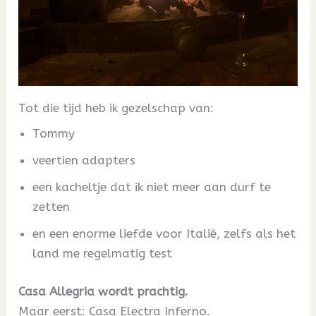
Tot die tijd heb ik gezelschap van:
Tommy
veertien adapters
een kacheltje dat ik niet meer aan durf te
zetten
en een enorme liefde voor Italië, zelfs als het
land me regelmatig test
Casa Allegria wordt prachtig.
Maar eerst: Casa Electra Inferno.