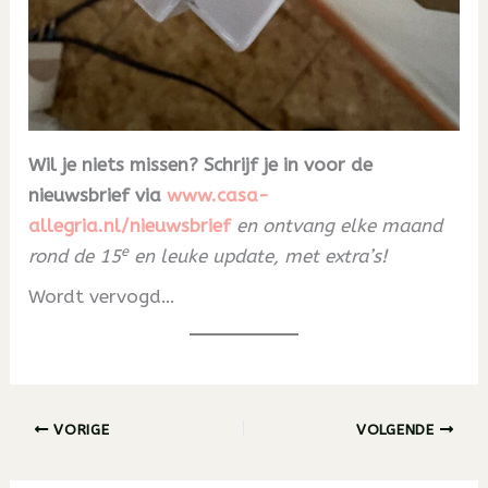
Wil je niets missen? Schrijf je in voor de
nieuwsbrief via
www.casa-
allegria.nl/nieuwsbrief
en ontvang elke maand
e
rond de 15
en leuke update, met extra’s!
Wordt vervogd…
VORIGE
VOLGENDE