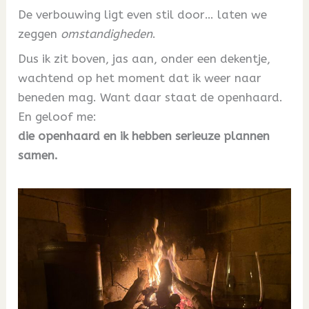
De verbouwing ligt even stil door… laten we
zeggen
omstandigheden
.
Dus ik zit boven, jas aan, onder een dekentje,
wachtend op het moment dat ik weer naar
beneden mag. Want daar staat de openhaard.
En geloof me:
die openhaard en ik hebben serieuze plannen
samen.