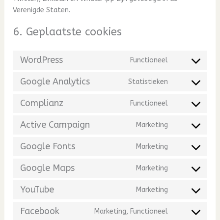
Verenigde Staten.
6. Geplaatste cookies
WordPress
Functioneel
Consent
to
Google Analytics
Statistieken
service
Consent
wordpress
to
Complianz
Functioneel
service
Consent
google-
to
Active Campaign
Marketing
analytics
service
Consent
complianz
to
Google Fonts
Marketing
service
Consent
active-
to
Google Maps
Marketing
campaign
service
Consent
google-
to
YouTube
Marketing
fonts
service
Consent
google-
to
Facebook
Marketing, Functioneel
maps
service
Consent