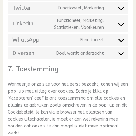
youtube
to
Twitter
Functioneel, Marketing
service
Consent
facebook
to
Functioneel, Marketing,
service
LinkedIn
Consent
Statistieken, Voorkeuren
twitter
to
service
WhatsApp
Functioneel
Consent
linkedin
to
Diversen
Doel wordt onderzocht
service
Consent
whatsapp
to
7. Toestemming
service
diversen
Wanneer je onze site voor het eerst bezoekt, tonen wij een
pop-up met uitleg over cookies. Zodra je klikt op
‘Accepteren’ geef je ons toestemming om alle cookies en
plugins te gebruiken zoals omschreven in de pop-up en dit
Cookiebeleid. Je kan via je browser het plaatsen van
cookies uitschakelen, je moet er dan wel rekening mee
houden dat onze site dan mogelijk niet meer optimaal
werkt.