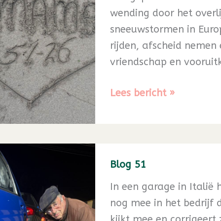
wending door het overl
sneeuwstormen in Europ
rijden, afscheid nemen 
vriendschap en vooruitk
Blog
Lees bericht »
52
Blog 51
In een garage in Italië
nog mee in het bedrijf d
kijkt mee en corrigeert 