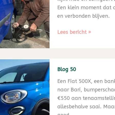
Een klein moment dat a
en verbonden blijven.
Blog
Lees bericht »
51
Blog 50
Een Fiat 500X, een bank
naar Bari, bumperschad
€550 aan tenaamstelling
allesbehalve saai. Maar