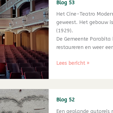
Blog 53
Het Cine-Teatro Moderno
geweest. Het gebouw is 
(1929).
De Gemeente Parabita 
restaureren en weer ee
Blog
Lees bericht »
53
Blog 52
Een geplande autoreis 