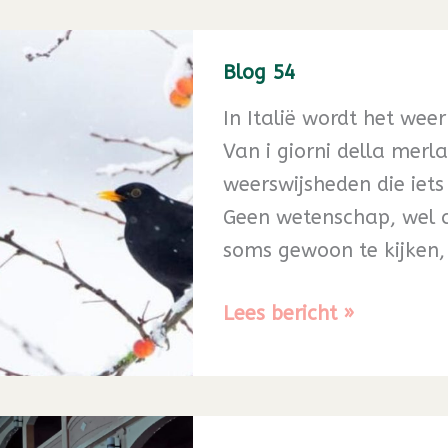
Blog 54
In Italië wordt het wee
Van i giorni della merl
weerswijsheden die iet
Geen wetenschap, wel 
soms gewoon te kijken,
Blog
Lees bericht »
54