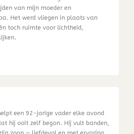
ijden van mijn moeder en
a. Het werd vliegen in plaats van
én toch ruimte voor lichtheid,
ijken.
 helpt een 92-jarige vader elke avond
at hij ooit zelf begon. Hij vult banden,
zijn zoon — liefdevol en met ervaring.