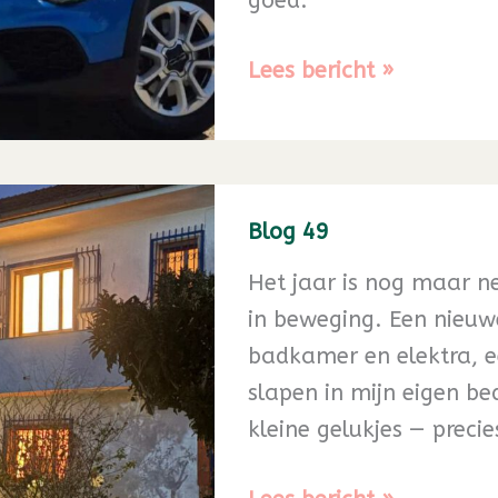
goed.
Blog
Lees bericht »
50
Blog 49
Het jaar is nog maar ne
in beweging. Een nieuw
badkamer en elektra, e
slapen in mijn eigen bed
kleine gelukjes — precie