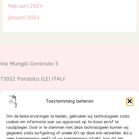
februari 2024
januari 2024
Via Mungiò Contrada 5
73052 Parabita (LE) ITALY
Fotocredits:
Toestemming beheren
Lotte Stoop
Om de beste ervaringen te bieden, gebruiken wij technologieën zoals
cookies om informatie over uw apparaat op te slaan en/of te
+31 630227636
raadplegen. Door in te stemmen met deze technologieën kunnen wij
gegevens zoals surfgedrag of unieke ID's op deze site verwerken. Als u
geen toestemming geeft of uw toestemming intrekt, kan dit een