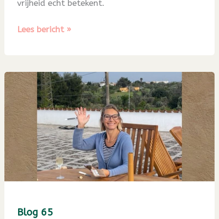
vrijheid echt betekent.
Blog
Lees bericht »
66
Blog 65