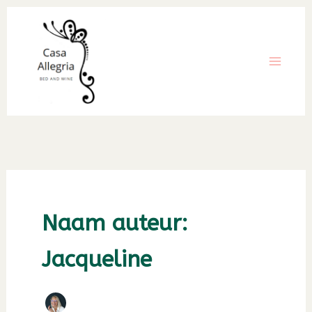
Ga
naar
de
inhoud
Naam auteur:
Jacqueline