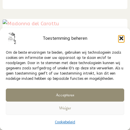
57
Toestemming beheren
Blog 56
Om de beste ervaringen te bieden, gebruiken wij technologieën zoals
Deze week trok ik samen met Tommy door
cookies om informatie over uw apparaat op te slaan en/of te
raadplegen. Door in te stemmen met deze technologieën kunnen wij
olijfgaarden, velden en doornstruiken op zoek
gegevens zoals surfgedrag of unieke ID's op deze site verwerken. Als u
naar de mysterieuze Grotta della Madonna
geen toestemming geeft of uw toestemming intrekt, kan dit een
nadelige invloed hebben op bepaalde functies en mogelijkheden.
del Carottu bij Parabita. Wat begon als een
misverstand over “worteltjes”, eindigde in een
Accepteren
verstilde ontmoeting met een eeuwenoud
Maria-icoon in een verborgen grot. Een tocht
Weiger
van drie kwartier, schrammen inbegrepen —
maar meer dan de moeite waard.
Cookiebeleid