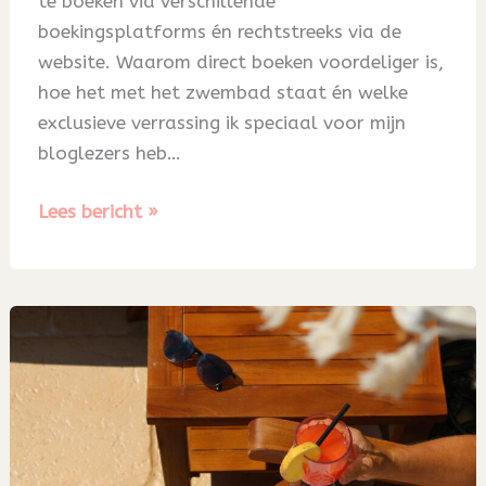
te boeken via verschillende
boekingsplatforms én rechtstreeks via de
website. Waarom direct boeken voordeliger is,
hoe het met het zwembad staat én welke
exclusieve verrassing ik speciaal voor mijn
bloglezers heb…
Blog
Lees bericht »
74