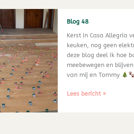
Blog 48
Kerst in Casa Allegria 
keuken, nog geen elekt
deze blog deel ik hoe 
meebewegen en blijven 
van mij en Tommy
Blog
Lees bericht »
48