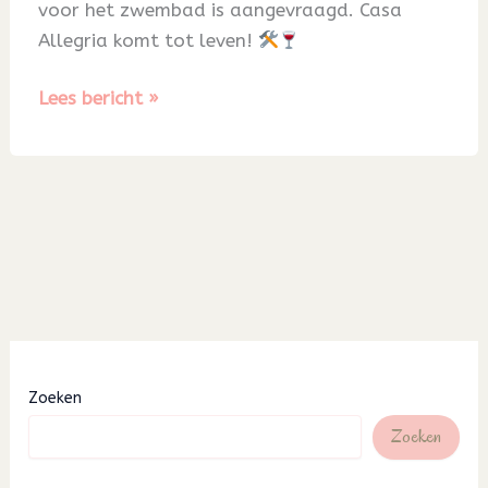
voor het zwembad is aangevraagd. Casa
Allegria komt tot leven!
Blog
Lees bericht »
39
Zoeken
Zoeken