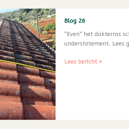
Blog 26
“Even” het dakterras 
understatement. Lees g
Blog
Lees bericht »
26