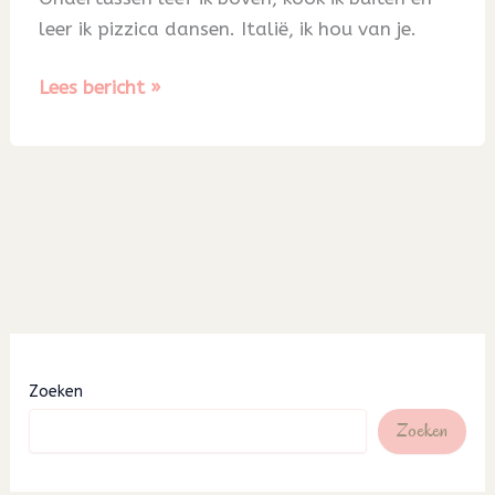
leer ik pizzica dansen. Italië, ik hou van je.
Blog
Lees bericht »
42
Zoeken
Zoeken