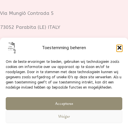
Via Mungiò Contrada 5
73052 Parabita (LE) ITALY
Fotocredits:
Toestemming beheren
Lotte Stoop
Om de beste ervaringen te bieden, gebruiken wij technologieën zoals
cookies om informatie over uw apparaat op te slaan en/of te
+31 630227636
raadplegen. Door in te stemmen met deze technologieën kunnen wij
gegevens zoals surfgedrag of unieke ID's op deze site verwerken. Als u
geen toestemming geeft of uw toestemming intrekt, kan dit een
+39 3920918610
nadelige invloed hebben op bepaalde functies en mogelijkheden.
Accepteren
Weiger
@Casa Allegria 2026 |
Privacyverklaring
|
Coockiebeleid