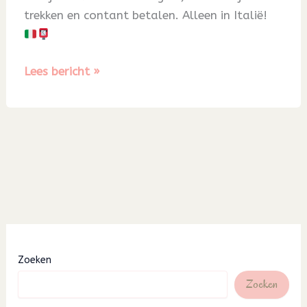
trekken en contant betalen. Alleen in Italië!
Blog
Lees bericht »
30
Zoeken
Zoeken