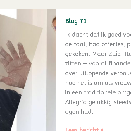
Blog 71
Ik dacht dat ik goed voo
de taal, had offertes, 
gekeken. Maar Zuid-Ital
zitten — vooral financi
over uitlopende verbou
hoe het is om als vrou
in een traditionele omg
Allegria gelukkig steed
ogen had.
Blog
Lees bericht »